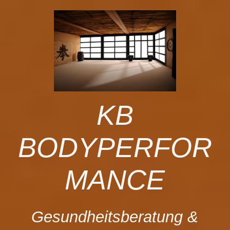
Deutsch
Startseite
KB
Wer ich bin und für Wen ich da bin
BODYPERFOR
Preise und Leistungsspektrum
MANCE
Betriebliches Gesundheitsmanagement
Gesundheitsberatung &